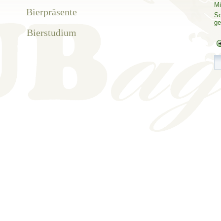
Mi
Bierpräsente
So
ge
Bierstudium